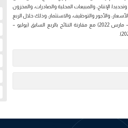
ديدا: الإنتاج، والمبيعات المحلية والصادرات، والمخزون
أسعار، والأجور والتوظيف، والاستثمار، وذلك خلال الربع
(أكتوبر- ديسمبر 2021) وتوقعاتها للربع (يناير – مارس 2022) مع مقارنة النتائج بالربع السابق (يوليو –