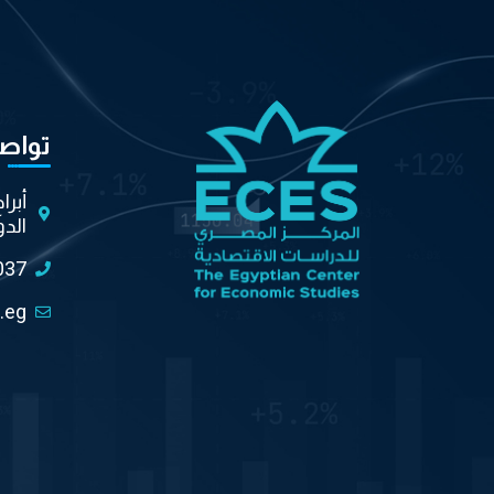
تواص
أبرا
الدو
037
.eg