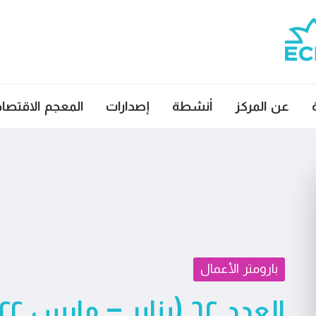
عن المركز
أنشطة
إصدارات
المعجم الاقتصا
بارومتر الأعمال
العدد ٦٢ (يناير – مارس ٢٠٢٢)