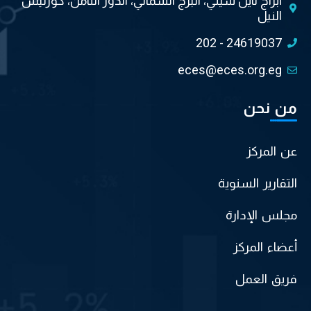
أبراج نايل سيتي، البرج الشمالي، الدور الثامن، كورنيش
النيل
202 - 24619037
eces@eces.org.eg
من نحن
عن المركز
التقارير السنوية
مجلس الإدارة
أعضاء المركز
فريق العمل