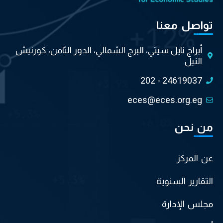
تواصل معنا
أبراج نايل سيتي، البرج الشمالي، الدور الثامن، كورنيش
النيل
202 - 24619037
eces@eces.org.eg
من نحن
عن المركز
التقارير السنوية
مجلس الإدارة