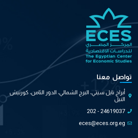
تواصل معنا
أبراج نايل سيتي، البرج الشمالي، الدور الثامن، كورنيش
النيل
202 - 24619037
eces@eces.org.eg