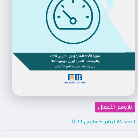
بارومتر الأعمال
العدد ٧٨ (يناير – مارس ٢٠٢٦)