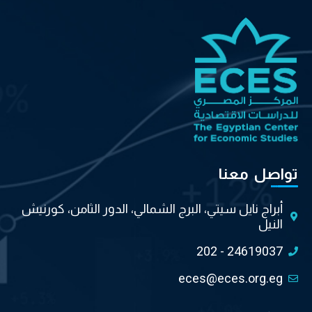
تواصل معنا
أبراج نايل سيتي، البرج الشمالي، الدور الثامن، كورنيش
النيل
202 - 24619037
eces@eces.org.eg