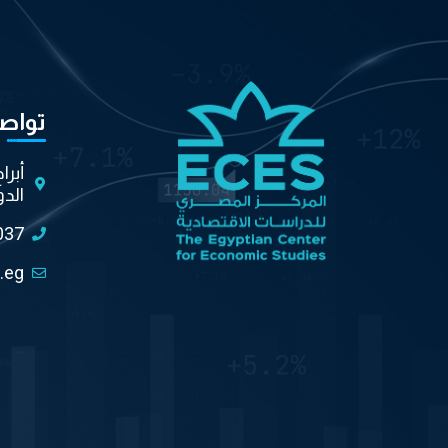
تواص
أبرا
الدو
037
.eg