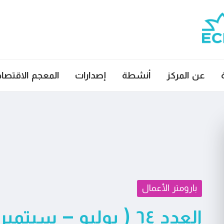
عن المركز
أنشطة
إصدارات
المعجم الاقتصا
بارومتر الأعمال
العدد ٦٤ ( يوليو – سبتمبر ٢٠٢٢)