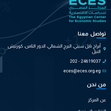
تواصل معنا
أبراج نايل سيتي، البرج الشمالي، الدور الثامن، كورنيش
النيل
202 - 24619037
eces@eces.org.eg
من نحن
عن المركز