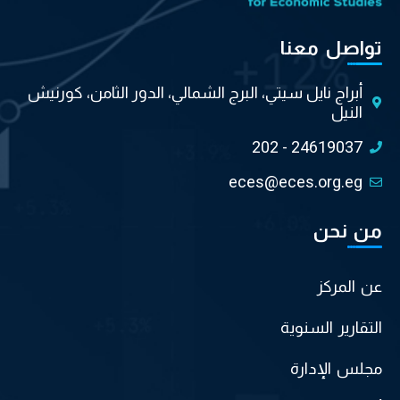
تواصل معنا
أبراج نايل سيتي، البرج الشمالي، الدور الثامن، كورنيش
النيل
202 - 24619037
eces@eces.org.eg
من نحن
عن المركز
التقارير السنوية
مجلس الإدارة