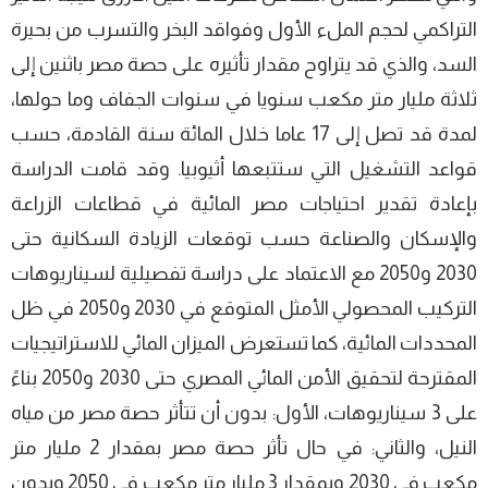
التراكمي لحجم الملء الأول وفواقد البخر والتسرب من بحيرة
السد، والذي قد يتراوح مقدار تأثيره على حصة مصر باثنين إلى
ثلاثة مليار متر مكعب سنويا في سنوات الجفاف وما حولها،
لمدة قد تصل إلى 17 عاما خلال المائة سنة القادمة، حسب
قواعد التشغيل التي ستتبعها أثيوبيا. وقد قامت الدراسة
بإعادة تقدير احتياجات مصر المائية في قطاعات الزراعة
والإسكان والصناعة حسب توقعات الزيادة السكانية حتى
2030 و2050 مع الاعتماد على دراسة تفصيلية لسيناريوهات
التركيب المحصولي الأمثل المتوقع في 2030 و2050 في ظل
المحددات المائية، كما تستعرض الميزان المائي للاستراتيجيات
المقترحة لتحقيق الأمن المائي المصري حتى 2030 و2050 بناءً
على 3 سيناريوهات، الأول: بدون أن تتأثر حصة مصر من مياه
النيل، والثاني: في حال تأثر حصة مصر بمقدار 2 مليار متر
مكعب في 2030 وبمقدار 3 مليار متر مكعب في 2050 وبدون