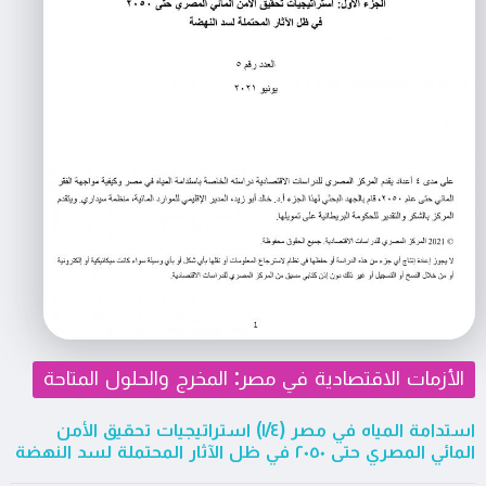
الأزمات الاقتصادية في مصر: المخرج والحلول المتاحة
استدامة المياه في مصر (١/٤) استراتيجيات تحقيق اﻷمن
الماﺋﻲ المصري حتى ٢٠٥٠ ﻓﻲ ظل اﻵﺛﺎر المحتملة لسد النهضة