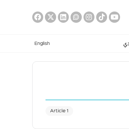
دي
English
1 Article