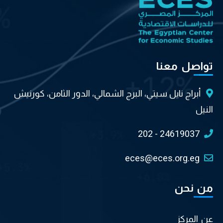
تواصل معنا
أبراج نايل سيتي، البرج الشمالي، الدور الثامن، كورنيش
النيل
202 - 24619037
eces@eces.org.eg
من نحن
عن المركز