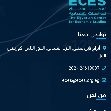
تواصل معنا
أبراج نايل سيتي، البرج الشمالي، الدور الثامن، كورنيش
النيل
202 - 24619037
eces@eces.org.eg
من نحن
عن المركز