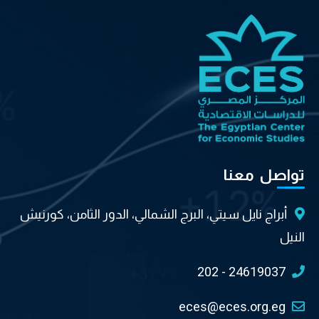
تواصل معنا
أبراج نايل سيتي، البرج الشمالي، الدور الثامن، كورنيش
النيل
202 - 24619037
eces@eces.org.eg