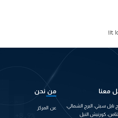
It 
ل معنا
من نحن
اج نايل سيتي، البرج الشمالي،
عن المركز
لثامن، كورنيش النيل