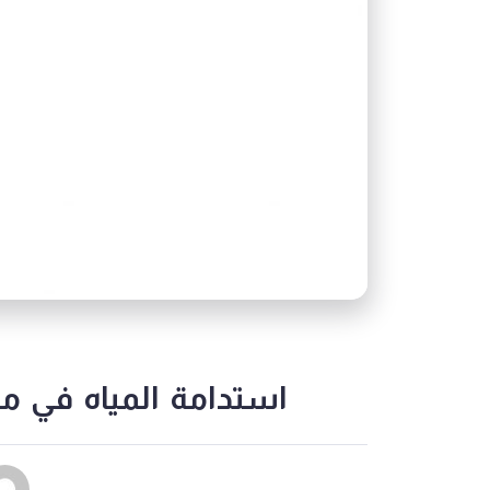
استدامة المياه في مصر (2/4)الري – الواقع، والتحديات، والمشك