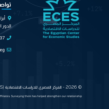
تواص
أبر
الدور ا
037
.eg
© 2026 - المركز المصري للدراسات الاقتصادية (ECES) جميع الحقوق محفوظة
ffiliates. Surveying them has helped strengthen our relationship.