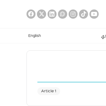
دي
English
1 Article