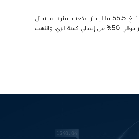
ملخص: تتناول الدراسة العوامل التي تؤثر سلبيا على مصادر المياه المتاحة، وخاصة مياه نهر النيل والتي تبلغ 55.5 مليار متر مكعب سنويا، ما يمثل
72% من المياه المتاحة، يتم استهلاك 85% منها في القطاع الزراعي، وذلك بنظام الري بالغمر الذي يهدر حوالي 50% من إجمالي كمية الري. وانتهت