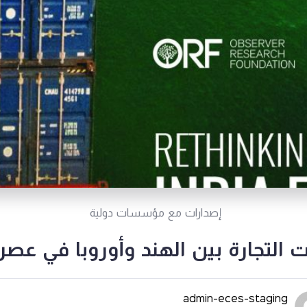
إصدارات مع مؤسسات دولية
 التجارة بين الهند وأوروبا في عصر
admin-eces-staging