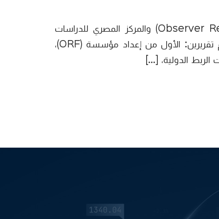
هذا الإصدار هو نتاج جهد مشترك بين مؤسسة البحوث الهندية (Observer Research Foundation (ORF)) والمركز المصري للدراسات
الاقتصادية (ECES)، ويهدف إلى إثراء النقاش الحالي حول التجارة الدولية والممرات التجارية ؛ حيث يضم تقريرين: الأول من إعداد مؤسسة (ORF)،
لربط الدولية، […]