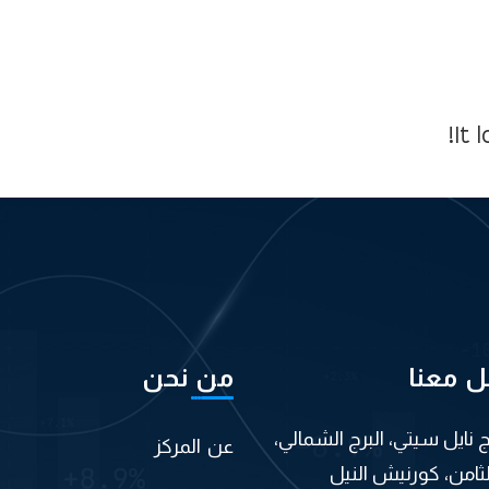
It 
ل معنا
من نحن
اج نايل سيتي، البرج الشمالي،
عن المركز
لثامن، كورنيش النيل