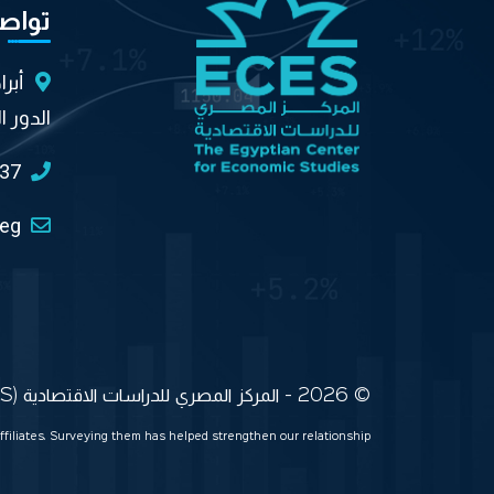
تواص
أبر
الدور ا
037
.eg
© 2026 - المركز المصري للدراسات الاقتصادية (ECES) جميع الحقوق محفوظة
ffiliates. Surveying them has helped strengthen our relationship.