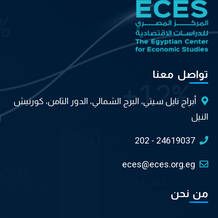
تواصل معنا
أبراج نايل سيتي، البرج الشمالي، الدور الثامن، كورنيش
النيل
202 - 24619037
eces@eces.org.eg
من نحن