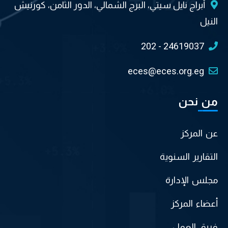
أبراج نايل سيتي، البرج الشمالي، الدور الثامن، كورنيش
النيل
202 - 24619037
eces@eces.org.eg
من نحن
عن المركز
التقارير السنوية
مجلس الإدارة
أعضاء المركز
فريق العمل