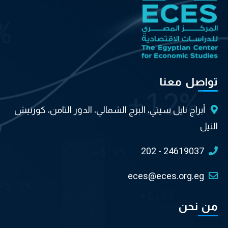
تواصل معنا
أبراج نايل سيتي، البرج الشمالي، الدور الثامن، كورنيش
النيل
202 - 24619037
eces@eces.org.eg
من نحن