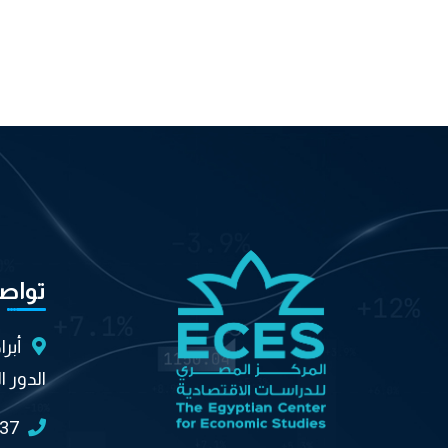
تواص
أبر
الدور ا
037