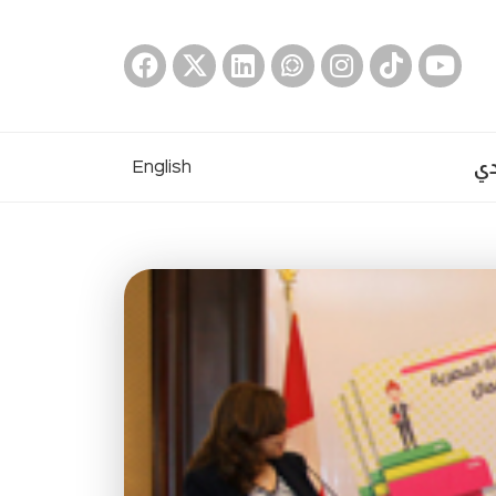
دي
English