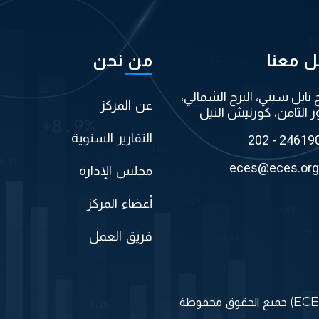
ل معنا
من نحن
ج نايل سيتي، البرج الشمالي،
عن المركز
ر الثامن، كورنيش النيل
التقارير السنوية
202 - 24619
eces@eces.org
مجلس الإدارة
أعضاء المركز
فريق العمل