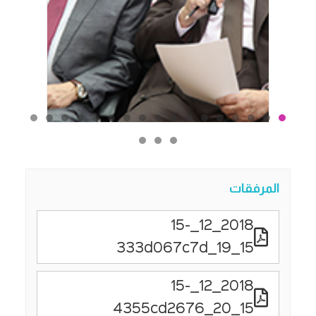
المرفقات
2018_12_15-
15_19_333d067c7d
2018_12_15-
15_20_4355cd2676