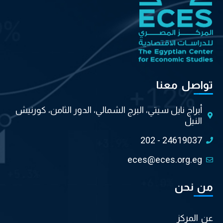
تواصل معنا
أبراج نايل سيتي، البرج الشمالي، الدور الثامن، كورنيش
النيل
202 - 24619037
eces@eces.org.eg
من نحن
عن المركز