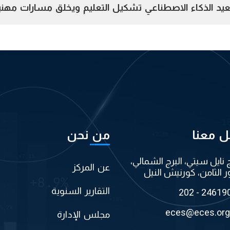
د الذكاء الاصطناعي تشكيل التعليم ويخلق مسارات مهني
ل معنا
من نحن
ج نايل سيتي، البرج الشمالي،
عن المركز
ر الثامن، كورنيش النيل
التقارير السنوية
202 - 24619
eces@eces.org
مجلس الإدارة