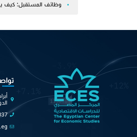
وظائف المستقبل: كيف يعي
تواص
أبرا
الدو
037
.eg