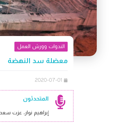
الندوات وورش العمل
معضلة سد النهضة
2020-07-01
المتحدثون
إبراهيم نوار، عزت سعد،