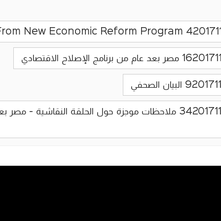
2019_12_2-16_14_3420171128 ملاحظات موجزة حول الحلقة النقاشية - 