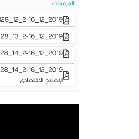
المرفقات
2019_12_2-16_12_420171128 Egypt - A Year From New Economic Reform Program
2019_12_2-16_13_1620171128 مصر بعد عام من برنامج الإصلاح الاقتصادي
2019_12_2-16_14_920171128 البيان الصحفي
الإصلاح الاقتصادي