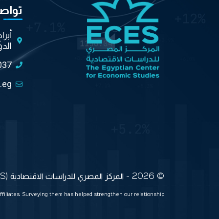
تواص
أبرا
الدو
037
.eg
© 2026 - المركز المصري للدراسات الاقتصادية (ECES) جميع الحقوق محفوظة
ffiliates. Surveying them has helped strengthen our relationship.