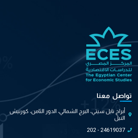
تواصل معنا
أبراج نايل سيتي، البرج الشمالي، الدور الثامن، كورنيش
النيل
202 - 24619037