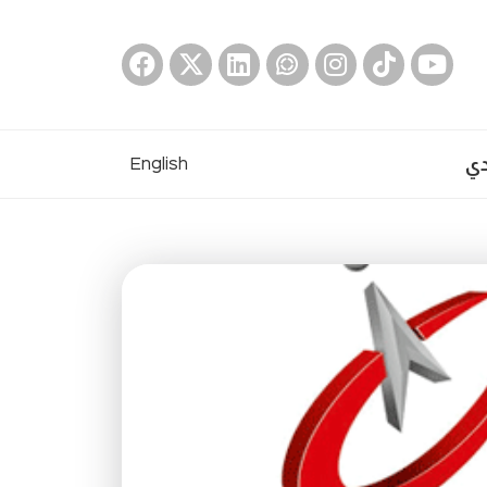
دي
English