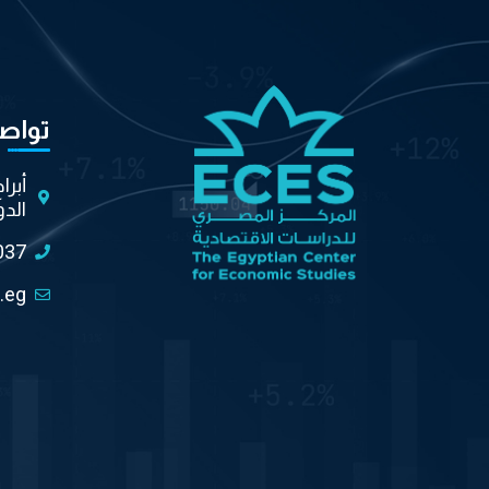
تواص
أبرا
الدو
037
.eg