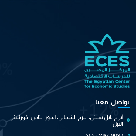
تواصل معنا
أبراج نايل سيتي، البرج الشمالي، الدور الثامن، كورنيش
النيل
202 - 24619037