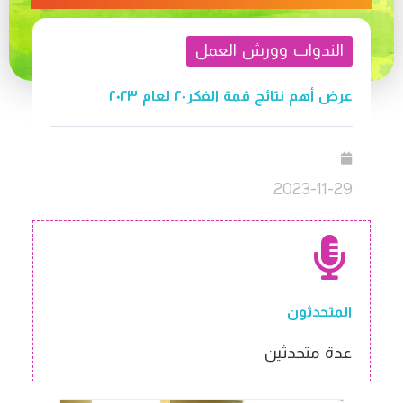
الندوات وورش العمل
عرض أهم نتائج قمة الفكر٢٠ لعام ٢٠٢٣
2023-11-29
المتحدثون
عدة متحدثين