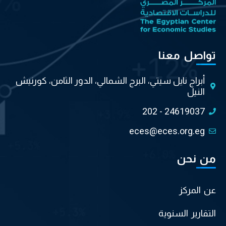
تواصل معنا
أبراج نايل سيتي، البرج الشمالي، الدور الثامن، كورنيش
النيل
202 - 24619037
eces@eces.org.eg
من نحن
عن المركز
التقارير السنوية