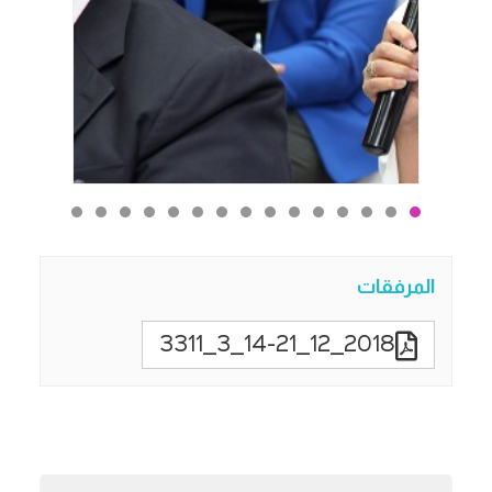
المرفقات
2018_12_14-21_3_3311