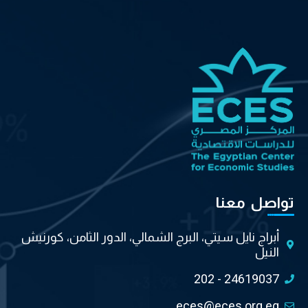
تواصل معنا
أبراج نايل سيتي، البرج الشمالي، الدور الثامن، كورنيش
النيل
202 - 24619037
eces@eces.org.eg