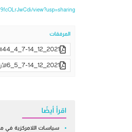
-9fcOLrJwCdi/view?usp=sharing
المرفقات
2021_12_7-14_4_44القدرة التنافسية لمصر في سوق الاتحاد الأوروبي للخضر والفاكهة
2021_12_7-14_5_6الأزمة التمويلية الكبرى وآثارها على مصر
اقرأ أيضًا
سياسات اللامركزية في م