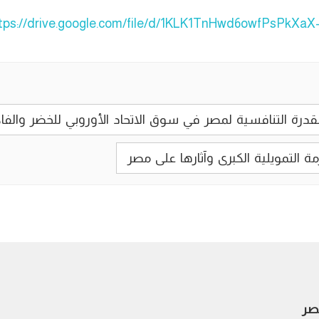
tps://drive.google.com/file/d/1KLK1TnHwd6owfPsPkXaX
صر