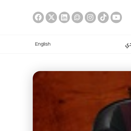
دي
English