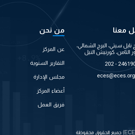
ل معنا
من نحن
ج نايل سيتي، البرج الشمالي،
عن المركز
ر الثامن، كورنيش النيل
التقارير السنوية
202 - 24619
eces@eces.org
مجلس الإدارة
أعضاء المركز
فريق العمل