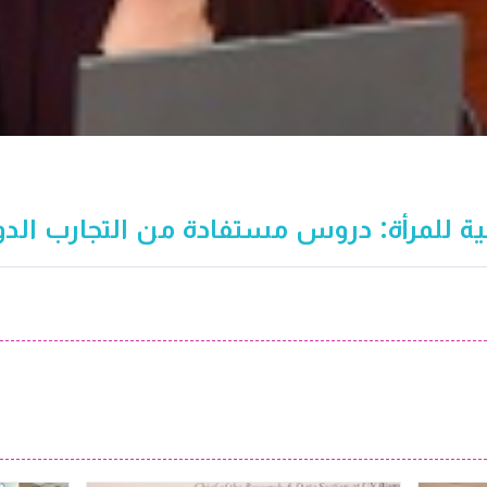
عية للمرأة: دروس مستفادة من التجارب الدو