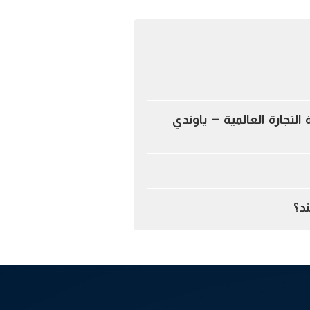
التجارة العالمية – ياوندي
د؟