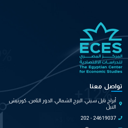
تواصل معنا
أبراج نايل سيتي، البرج الشمالي، الدور الثامن، كورنيش
النيل
202 - 24619037