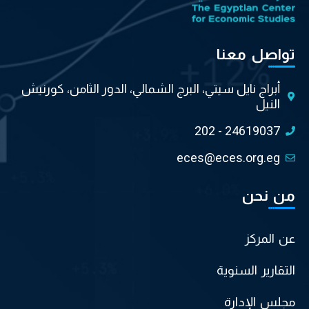
تواصل معنا
أبراج نايل سيتي، البرج الشمالي، الدور الثامن، كورنيش
النيل
202 - 24619037
eces@eces.org.eg
من نحن
عن المركز
التقارير السنوية
مجلس الإدارة