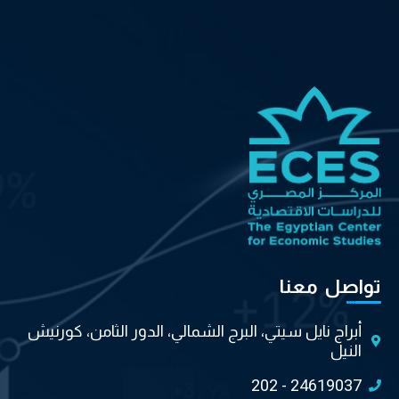
تواصل معنا
أبراج نايل سيتي، البرج الشمالي، الدور الثامن، كورنيش
النيل
202 - 24619037