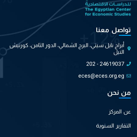
تواصل معنا
أبراج نايل سيتي، البرج الشمالي، الدور الثامن، كورنيش
النيل
202 - 24619037
eces@eces.org.eg
من نحن
عن المركز
التقارير السنوية