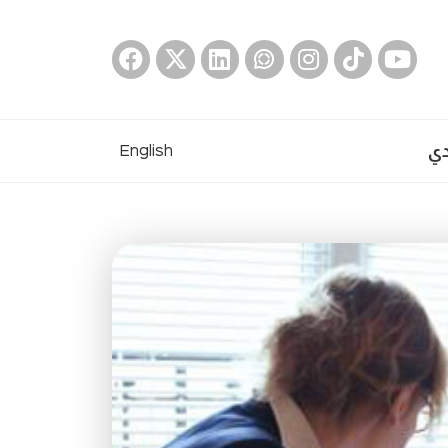
دي
English