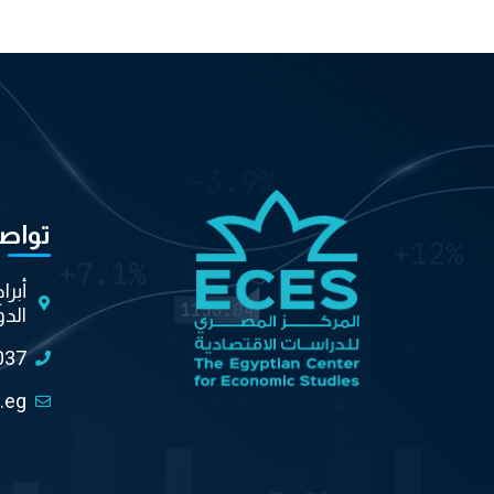
تواص
أبرا
الدو
037
.eg