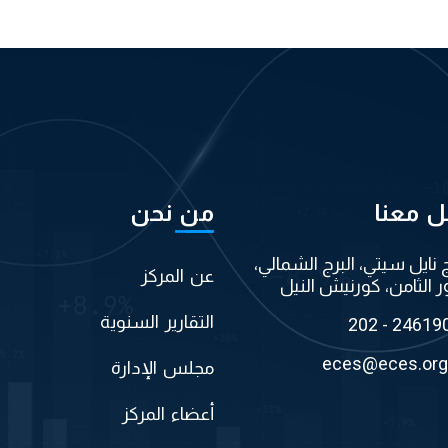
ل معنا
من نحن
ج نايل سيتي، البرج الشمالي،
عن المركز
ر الثامن، كورنيش النيل
التقارير السنوية
202 - 24619
eces@eces.org
مجلس الإدارة
أعضاء المركز