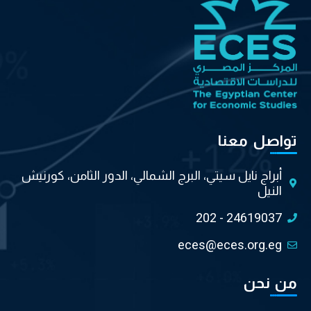
تواصل معنا
أبراج نايل سيتي، البرج الشمالي، الدور الثامن، كورنيش
النيل
202 - 24619037
eces@eces.org.eg
من نحن