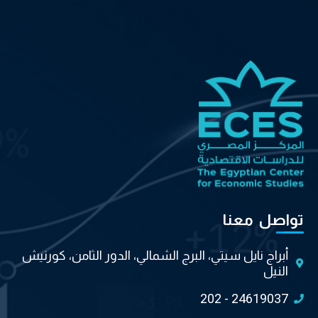
تواصل معنا
أبراج نايل سيتي، البرج الشمالي، الدور الثامن، كورنيش
النيل
202 - 24619037