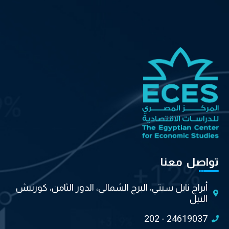
تواصل معنا
أبراج نايل سيتي، البرج الشمالي، الدور الثامن، كورنيش
النيل
202 - 24619037