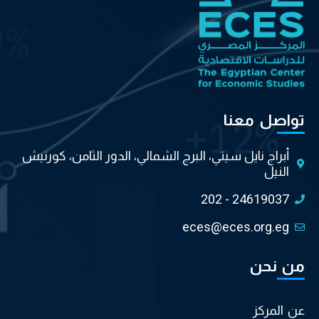
تواصل معنا
أبراج نايل سيتي، البرج الشمالي، الدور الثامن، كورنيش
النيل
202 - 24619037
eces@eces.org.eg
من نحن
عن المركز