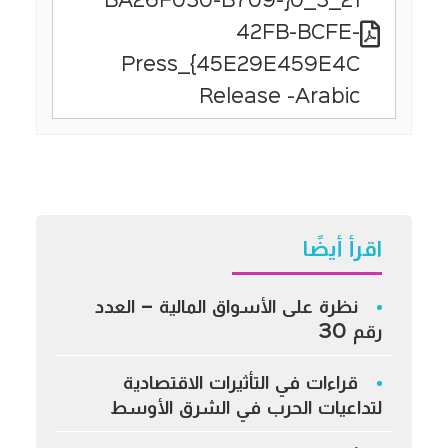
21_3_0{BA26F030-B709-
42FB-BCFE-
45E29E459E4C}_Press
Release -Arabic
اقرأ أيضًا
نظرة على الأسواق المالية – العدد
رقم 30
قراءات في التأثيرات الاقتصادية
لتداعيات الحرب في الشرق الأوسط