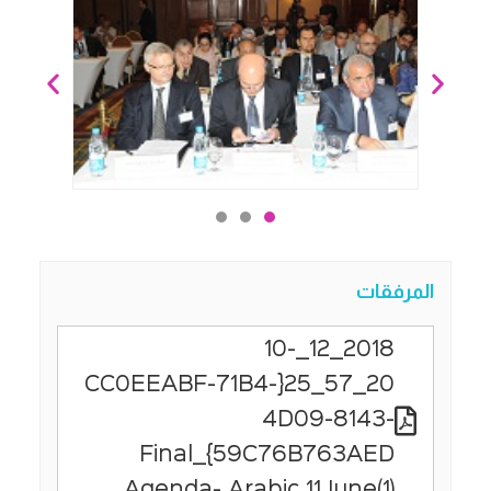
المرفقات
2018_12_10-
20_57_25{CC0EEABF-71B4-
4D09-8143-
59C76B763AED}_Final
Agenda- Arabic 11June(1)