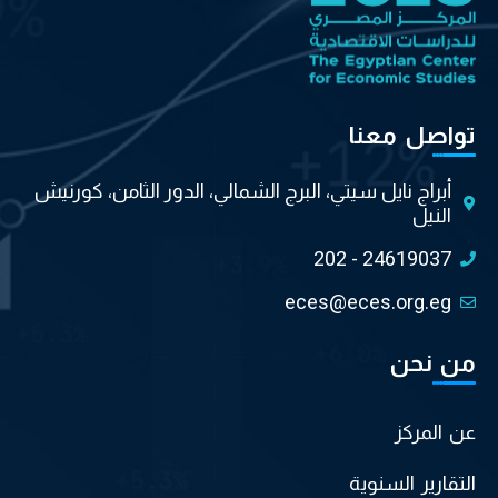
تواصل معنا
أبراج نايل سيتي، البرج الشمالي، الدور الثامن، كورنيش
النيل
202 - 24619037
eces@eces.org.eg
من نحن
عن المركز
التقارير السنوية