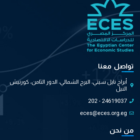
تواصل معنا
أبراج نايل سيتي، البرج الشمالي، الدور الثامن، كورنيش
النيل
202 - 24619037
eces@eces.org.eg
من نحن