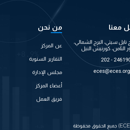
ل معنا
من نحن
ج نايل سيتي، البرج الشمالي،
عن المركز
ر الثامن، كورنيش النيل
التقارير السنوية
202 - 24619
eces@eces.org
مجلس الإدارة
أعضاء المركز
فريق العمل