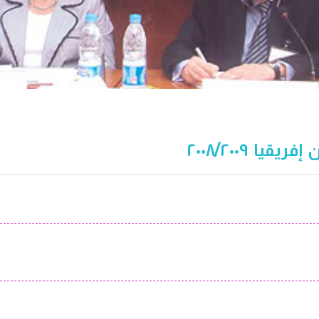
يا ٢٠٠٨/٢٠٠٩