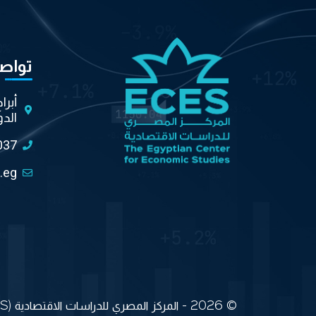
تواص
أبرا
الدو
037
.eg
© 2026 - المركز المصري للدراسات الاقتصادية (ECES) جميع الحقوق محفوظة