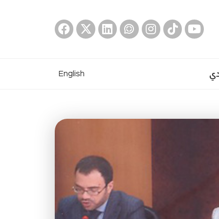
دي
English