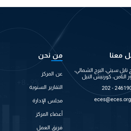
ل معنا
من نحن
ج نايل سيتي، البرج الشمالي،
عن المركز
ر الثامن، كورنيش النيل
التقارير السنوية
202 - 24619
eces@eces.org
مجلس الإدارة
أعضاء المركز
فريق العمل