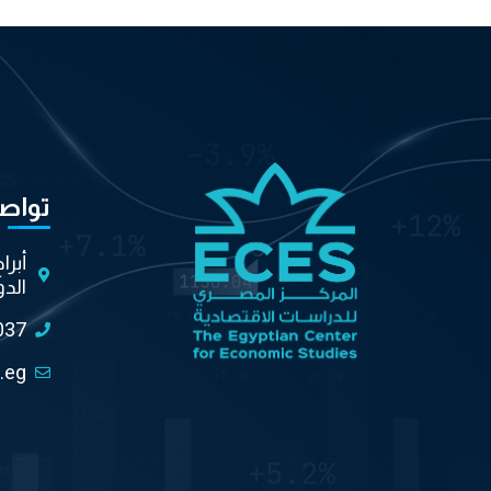
تواص
أبرا
الدو
037
.eg