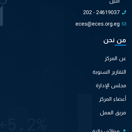
النيل
202 - 24619037
eces@eces.org.eg
من نحن
عن المركز
التقارير السنوية
مجلس الإدارة
أعضاء المركز
فريق العمل
وظائف خالية