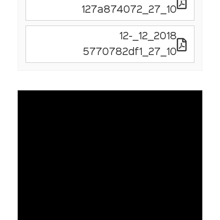
10_27_127a874072
2018_12_12-
10_27_5770782df1