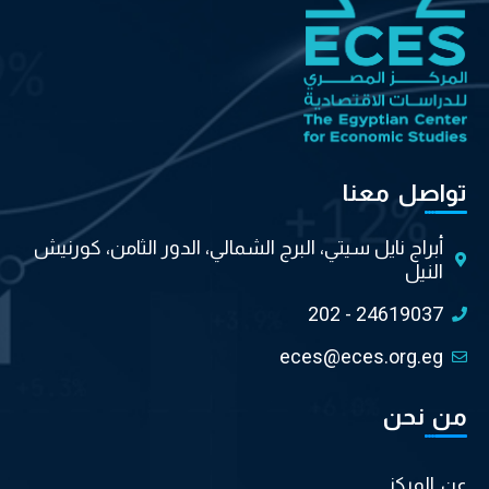
تواصل معنا
أبراج نايل سيتي، البرج الشمالي، الدور الثامن، كورنيش
النيل
202 - 24619037
eces@eces.org.eg
من نحن
عن المركز