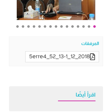
المرفقات
2018_12_13-1_52_5erre4
اقرأ أيضًا