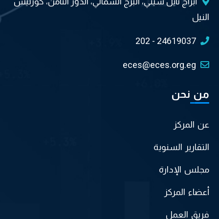
أبراج نايل سيتي، البرج الشمالي، الدور الثامن، كورنيش
النيل
202 - 24619037
eces@eces.org.eg
من نحن
عن المركز
التقارير السنوية
مجلس الإدارة
أعضاء المركز
فريق العمل